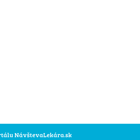
ortálu NávštevaLekára.sk