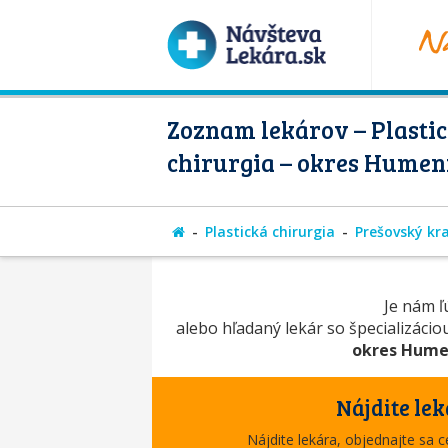
Zoznam lekárov – Plasti
chirurgia – okres Hume
Plastická chirurgia
Prešovský kra
Je nám ľú
alebo hľadaný lekár so špecializáci
okres Hum
Nájdite lek
Nájdite lekára, objednajte sa 