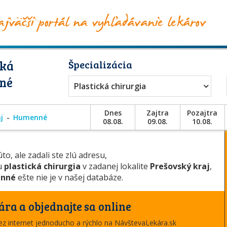
cká
Špecializácia
nné
Plastická chirurgia
Dnes
Zajtra
Pozajtra
j
Humenné
08.08.
09.08.
10.08.
to, ale zadali ste zlú adresu,
ou
plastická chirurgia
v zadanej lokalite
Prešovský kraj
,
enné
ešte nie je v našej databáze.
ára a objednajte sa online
cez internet jednoducho a rýchlo na NávštevaLekára.sk