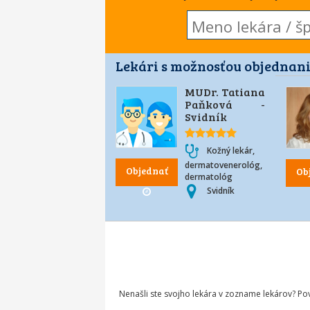
Lekári s možnosťou objednani
MUDr. Tatiana
Paňková -
Svidník
Kožný lekár,
dermatovenerológ,
Objednať
Ob
dermatológ
Svidník
Nenašli ste svojho lekára v zozname lekárov? P