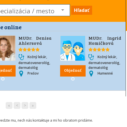
Hľadať
e online
MUDr. Denisa
MUDr. Ingrid
Ahlersová
Homičková
Kožný lekár,
Kožný lekár,
dermatovenerológ,
dermatovenerológ,
dermatológ
dermatológ
jednať
Objednať
Prešov
Humenné
«
<
>
»
ovedzte mu, nech nás kontaktuje a mi ho obratom pridáme.