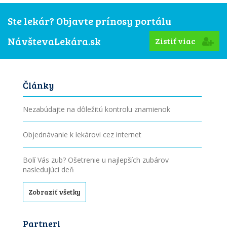
Ste lekár? Objavte prínosy portálu
NávštevaLekára.sk
Zistiť viac
Články
Nezabúdajte na dôležitú kontrolu znamienok
Objednávanie k lekárovi cez internet
Bolí Vás zub? Ošetrenie u najlepších zubárov
nasledujúci deň
Zobraziť všetky
Partneri