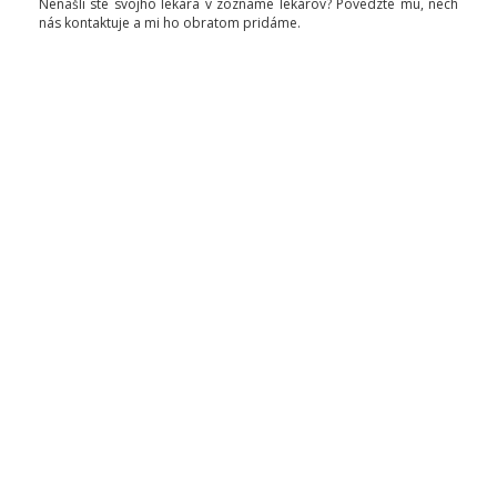
Nenašli ste svojho lekára v zozname lekárov? Povedzte mu, nech
nás kontaktuje a mi ho obratom pridáme.