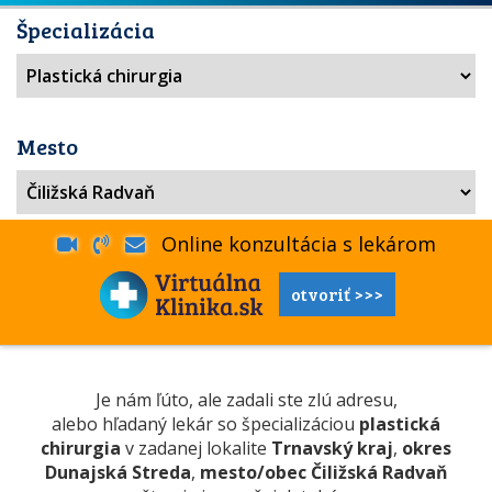
Špecializácia
Mesto
Online konzultácia s lekárom
otvoriť >>>
Je nám ľúto, ale zadali ste zlú adresu,
alebo hľadaný lekár so špecializáciou
plastická
chirurgia
v zadanej lokalite
Trnavský kraj
,
okres
Dunajská Streda
,
mesto/obec Čiližská Radvaň