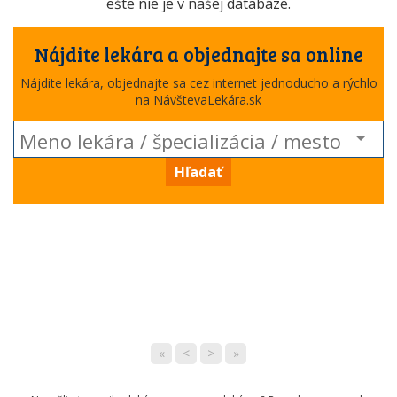
ešte nie je v našej databáze.
Nájdite lekára a objednajte sa online
Nájdite lekára, objednajte sa cez internet jednoducho a rýchlo
na NávštevaLekára.sk
Hľadať
«
<
>
»