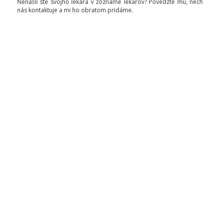
Nenašli ste svojho lekára v zozname lekárov? Povedzte mu, nech
nás kontaktuje a mi ho obratom pridáme.