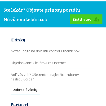
Ste lekár? Objavte prínosy portálu
NávštevaLekára.sk
Zistiť viac
Články
Nezabúdajte na dôležitú kontrolu znamienok
Objednávanie k lekárovi cez internet
Bolí Vás zub? Ošetrenie u najlepších zubárov
nasledujúci deň
Zobraziť všetky
Partneri