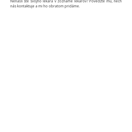
Nenašli ste svojho lekára v zozname lekárov? Povedzte mu, nech
nás kontaktuje a mi ho obratom pridáme.