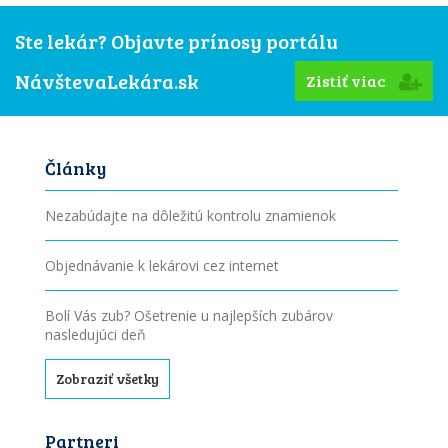
Ste lekár? Objavte prínosy portálu
NávštevaLekára.sk
Zistiť viac
Články
Nezabúdajte na dôležitú kontrolu znamienok
Objednávanie k lekárovi cez internet
Bolí Vás zub? Ošetrenie u najlepších zubárov
nasledujúci deň
Zobraziť všetky
Partneri