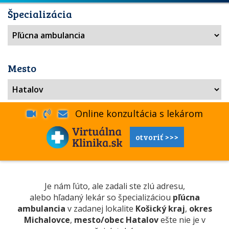
Špecializácia
Mesto
Online konzultácia s lekárom
otvoriť >>>
Je nám ľúto, ale zadali ste zlú adresu,
alebo hľadaný lekár so špecializáciou
pľúcna
ambulancia
v zadanej lokalite
Košický kraj
,
okres
Michalovce
,
mesto/obec Hatalov
ešte nie je v