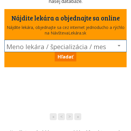
našej databáze.
Nájdite lekára a objednajte sa online
Nájdite lekára, objednajte sa cez internet jednoducho a rýchlo
na NávštevaLekára.sk
Hľadať
«
<
>
»