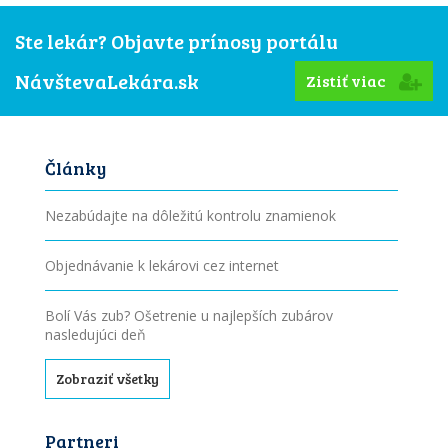
Ste lekár? Objavte prínosy portálu
NávštevaLekára.sk
Zistiť viac
Články
Nezabúdajte na dôležitú kontrolu znamienok
Objednávanie k lekárovi cez internet
Bolí Vás zub? Ošetrenie u najlepších zubárov
nasledujúci deň
Zobraziť všetky
Partneri