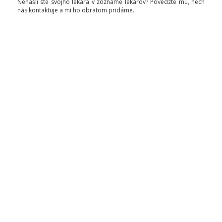
Nenašli ste svojho lekára v zozname lekárov? Povedzte mu, nech
nás kontaktuje a mi ho obratom pridáme.