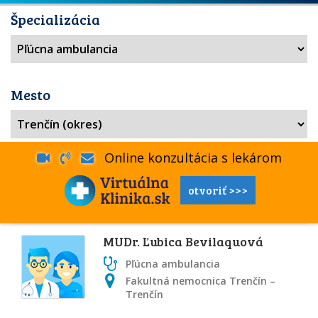
Špecializácia
Mesto
Online konzultácia s lekárom
otvoriť >>>
MUDr. Ľubica Bevilaquová
Pľúcna ambulancia
Fakultná nemocnica Trenčín –
Trenčín