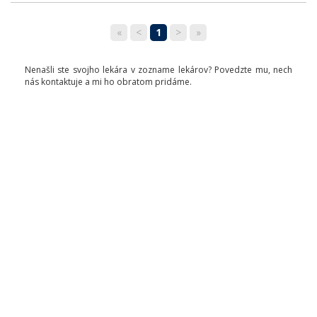
«
<
1
>
»
Nenašli ste svojho lekára v zozname lekárov? Povedzte mu, nech
nás kontaktuje a mi ho obratom pridáme.