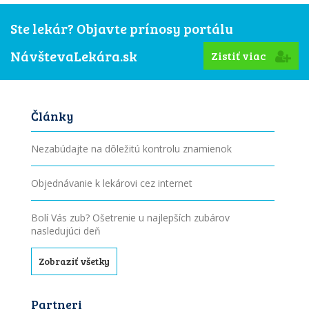
Ste lekár? Objavte prínosy portálu
NávštevaLekára.sk
Zistiť viac
Články
Nezabúdajte na dôležitú kontrolu znamienok
Objednávanie k lekárovi cez internet
Bolí Vás zub? Ošetrenie u najlepších zubárov
nasledujúci deň
Zobraziť všetky
Partneri