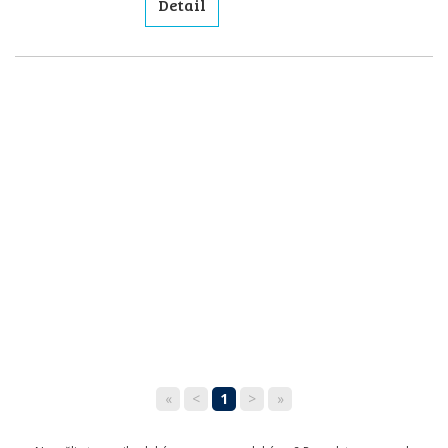
Detail
«
<
1
>
»