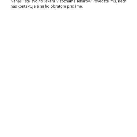
Nenašli ste svojho lekára v zozname lekárov? Povedzte mu, nech
nás kontaktuje a mi ho obratom pridáme.