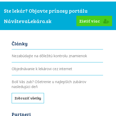
Ste lekár? Objavte prínosy portálu
NávštevaLekára.sk
Zistiť viac
Články
Nezabúdajte na dôležitú kontrolu znamienok
Objednávanie k lekárovi cez internet
Bolí Vás zub? Ošetrenie u najlepších zubárov
nasledujúci deň
Zobraziť všetky
Partneri