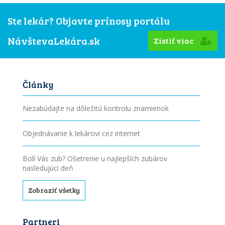
Ste lekár? Objavte prínosy portálu
NávštevaLekára.sk
Zistiť viac
Články
Nezabúdajte na dôležitú kontrolu znamienok
Objednávanie k lekárovi cez internet
Bolí Vás zub? Ošetrenie u najlepších zubárov
nasledujúci deň
Zobraziť všetky
Partneri