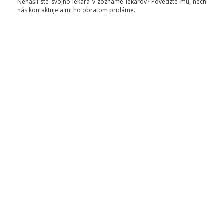
Nenašli ste svojho lekára v zozname lekárov? Povedzte mu, nech
nás kontaktuje a mi ho obratom pridáme.