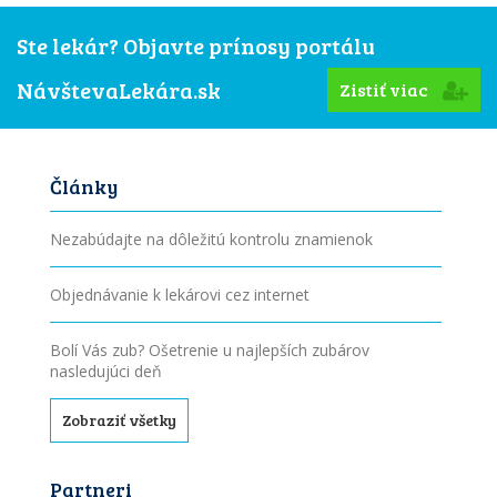
Ste lekár? Objavte prínosy portálu
NávštevaLekára.sk
Zistiť viac
Články
Nezabúdajte na dôležitú kontrolu znamienok
Objednávanie k lekárovi cez internet
Bolí Vás zub? Ošetrenie u najlepších zubárov
nasledujúci deň
Zobraziť všetky
Partneri