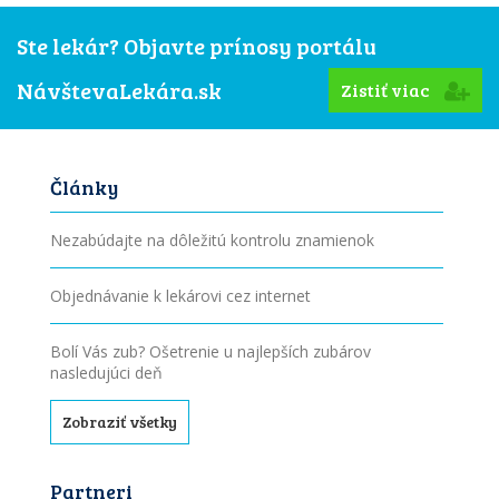
Ste lekár? Objavte prínosy portálu
NávštevaLekára.sk
Zistiť viac
Články
Nezabúdajte na dôležitú kontrolu znamienok
Objednávanie k lekárovi cez internet
Bolí Vás zub? Ošetrenie u najlepších zubárov
nasledujúci deň
Zobraziť všetky
Partneri