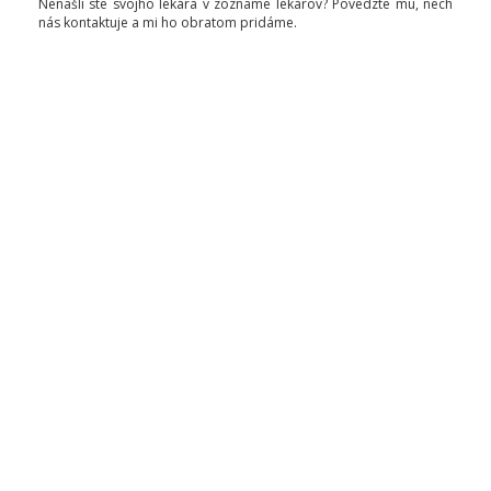
Nenašli ste svojho lekára v zozname lekárov? Povedzte mu, nech
nás kontaktuje a mi ho obratom pridáme.