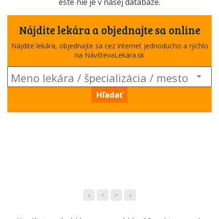
ešte nie je v našej databáze.
Nájdite lekára a objednajte sa online
Nájdite lekára, objednajte sa cez internet jednoducho a rýchlo
na NávštevaLekára.sk
Hľadať
«
<
>
»