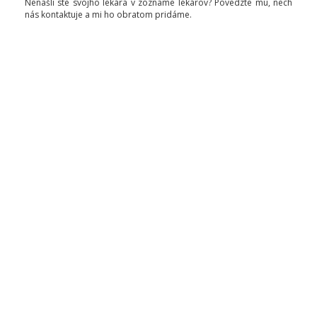
Nenašli ste svojho lekára v zozname lekárov? Povedzte mu, nech
nás kontaktuje a mi ho obratom pridáme.