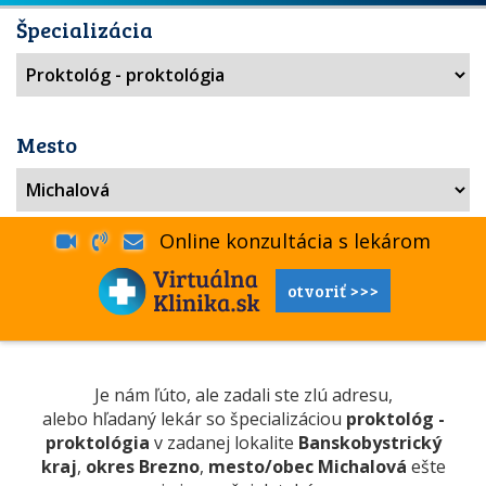
Špecializácia
Mesto
Online konzultácia s lekárom
otvoriť >>>
Je nám ľúto, ale zadali ste zlú adresu,
alebo hľadaný lekár so špecializáciou
proktológ -
proktológia
v zadanej lokalite
Banskobystrický
kraj
,
okres Brezno
,
mesto/obec Michalová
ešte