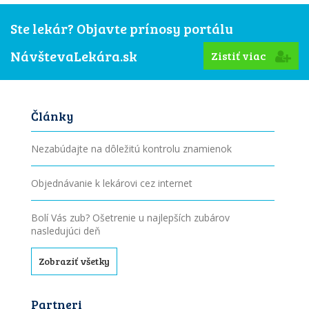
Ste lekár? Objavte prínosy portálu
NávštevaLekára.sk
Zistiť viac
Články
Nezabúdajte na dôležitú kontrolu znamienok
Objednávanie k lekárovi cez internet
Bolí Vás zub? Ošetrenie u najlepších zubárov
nasledujúci deň
Zobraziť všetky
Partneri