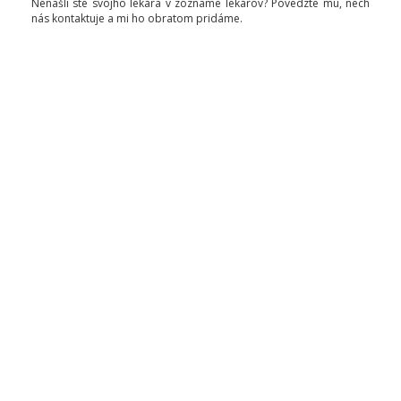
Nenašli ste svojho lekára v zozname lekárov? Povedzte mu, nech
nás kontaktuje a mi ho obratom pridáme.