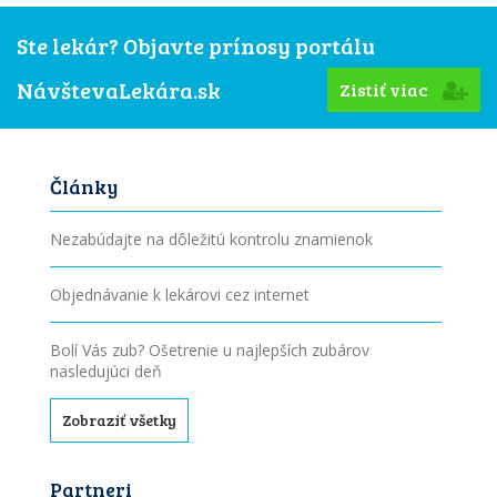
Ste lekár? Objavte prínosy portálu
NávštevaLekára.sk
Zistiť viac
Články
Nezabúdajte na dôležitú kontrolu znamienok
Objednávanie k lekárovi cez internet
Bolí Vás zub? Ošetrenie u najlepších zubárov
nasledujúci deň
Zobraziť všetky
Partneri