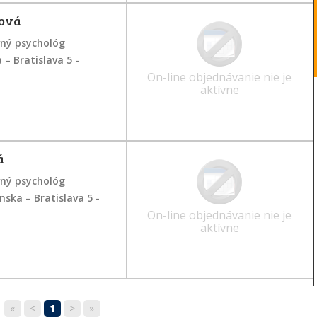
cová
vný psychológ
 – Bratislava 5 -
On-line objednávanie nie je
aktívne
á
vný psychológ
anska – Bratislava 5 -
On-line objednávanie nie je
aktívne
«
<
1
>
»