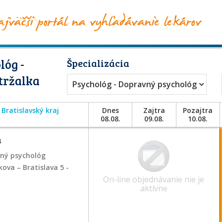
lóg -
Špecializácia
tržalka
Psychológ - Dopravný psychológ
Bratislavský kraj
Dnes
Zajtra
Pozajtra
08.08.
09.08.
10.08.
á
vný psychológ
kova – Bratislava 5 -
On-line objednávanie nie je
aktívne