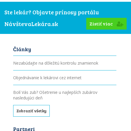
Ste lekár? Objavte prínosy portálu
NávštevaLekára.sk
Zistiť viac
Články
Nezabúdajte na dôležitú kontrolu znamienok
Objednávanie k lekárovi cez internet
Bolí Vás zub? Ošetrenie u najlepších zubárov
nasledujúci deň
Zobraziť všetky
Partneri