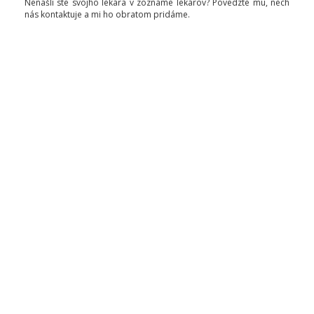
Nenašli ste svojho lekára v zozname lekárov? Povedzte mu, nech
nás kontaktuje a mi ho obratom pridáme.