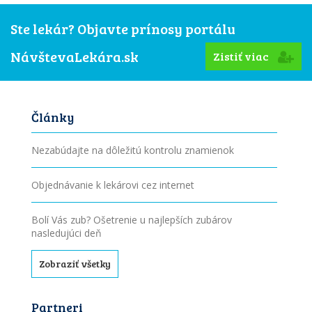
Ste lekár? Objavte prínosy portálu
NávštevaLekára.sk
Zistiť viac
Články
Nezabúdajte na dôležitú kontrolu znamienok
Objednávanie k lekárovi cez internet
Bolí Vás zub? Ošetrenie u najlepších zubárov
nasledujúci deň
Zobraziť všetky
Partneri