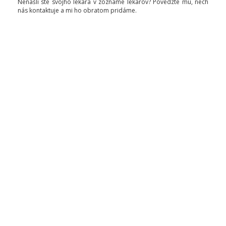
Nenašli ste svojho lekára v zozname lekárov? Povedzte mu, nech
nás kontaktuje a mi ho obratom pridáme.