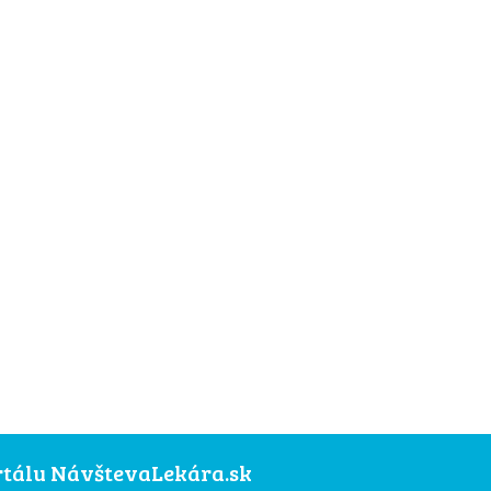
ortálu NávštevaLekára.sk