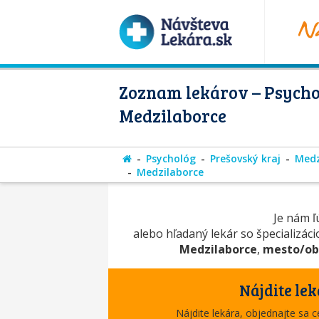
Zoznam lekárov – Psycho
Medzilaborce
Psychológ
Prešovský kraj
Medz
Medzilaborce
Je nám ľú
alebo hľadaný lekár so špecializác
Medzilaborce
,
mesto/ob
Nájdite lek
Nájdite lekára, objednajte sa 