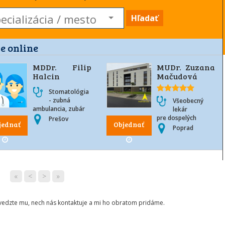
Hľadať
e online
MDDr. Filip
MUDr. Zuzana
Halcin
Mačudová
Stomatológia
- zubná
Všeobecný
ambulancia, zubár
lekár
pre dospelých
Prešov
jednať
Objednať
Poprad
«
<
>
»
ovedzte mu, nech nás kontaktuje a mi ho obratom pridáme.