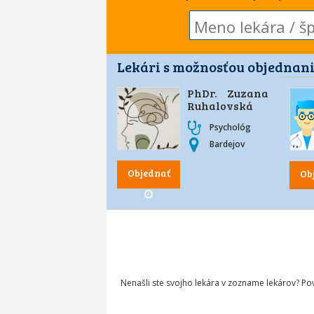
Lekári s možnosťou objednani
PhDr. Zuzana
Ruhalovská
Psychológ
Bardejov
Objednať
Ob
Nenašli ste svojho lekára v zozname lekárov? P