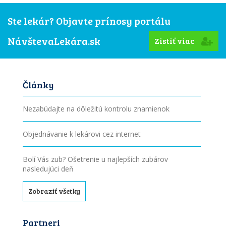
Ste lekár? Objavte prínosy portálu
NávštevaLekára.sk
Zistiť viac
Články
Nezabúdajte na dôležitú kontrolu znamienok
Objednávanie k lekárovi cez internet
Bolí Vás zub? Ošetrenie u najlepších zubárov
nasledujúci deň
Zobraziť všetky
Partneri