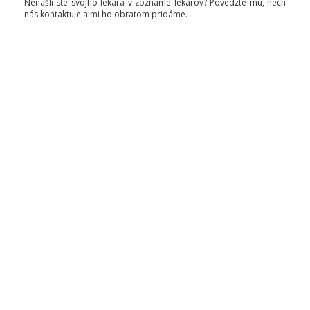
Nenašli ste svojho lekára v zozname lekárov? Povedzte mu, nech
nás kontaktuje a mi ho obratom pridáme.