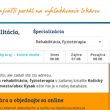
itácia,
Špecializácia
Rehabilitácia, Fyzioterapia
ký kraj
Košice-okolie
Dnes
Zajtra
Pozajtra
06.08.
07.08.
08.08.
to, ale zadali ste zlú adresu,
ou
rehabilitácia, fyzioterapia
v zadanej lokalite
Košický
mesto/obec Kysak
ešte nie je v našej databáze.
ára a objednajte sa online
cez internet jednoducho a rýchlo na NávštevaLekára.sk