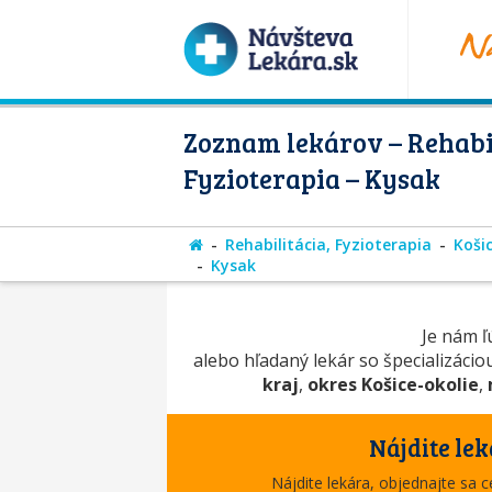
Zoznam lekárov – Rehabil
Fyzioterapia – Kysak
Rehabilitácia, Fyzioterapia
Košic
Kysak
Je nám ľú
alebo hľadaný lekár so špecializáci
kraj
,
okres Košice-okolie
,
Nájdite lek
Nájdite lekára, objednajte sa 