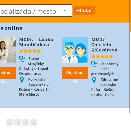
Hľadať
e online
MDDr. Lenka
MUDr.
Mandičáková
Gabriela
Kolesárová
Zubné
strojčeky -
Všeobecný
Čeľustný ortopéd,
lekár
jednať
Objednať
Ortodontista
pre dospelých
Poliklinika
Zdravotné
Tatranská ul.
stredisko
Košice – Košice 1 -
Čaňa – Košice-
Staré Mesto
okolie - Čaňa
«
<
>
»