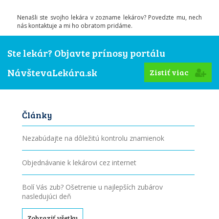
Nenašli ste svojho lekára v zozname lekárov? Povedzte mu, nech
nás kontaktuje a mi ho obratom pridáme.
Ste lekár? Objavte prínosy portálu
NávštevaLekára.sk
Zistiť viac
Články
Nezabúdajte na dôležitú kontrolu znamienok
Objednávanie k lekárovi cez internet
Bolí Vás zub? Ošetrenie u najlepších zubárov
nasledujúci deň
Zobraziť všetky