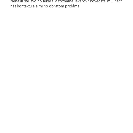
Nenašli ste svojho lekára v zozname lekárov? Povedzte mu, nech
nás kontaktuje a mi ho obratom pridáme.