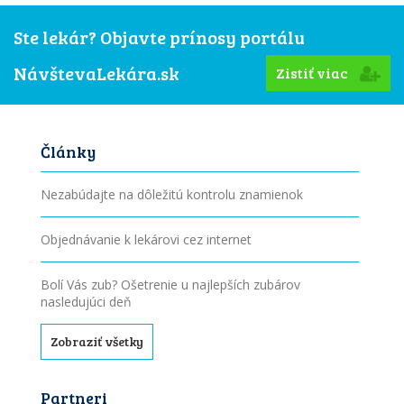
Ste lekár? Objavte prínosy portálu
NávštevaLekára.sk
Zistiť viac
Články
Nezabúdajte na dôležitú kontrolu znamienok
Objednávanie k lekárovi cez internet
Bolí Vás zub? Ošetrenie u najlepších zubárov
nasledujúci deň
Zobraziť všetky
Partneri