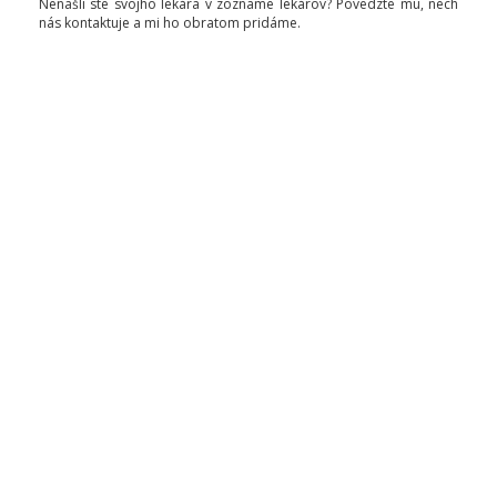
Nenašli ste svojho lekára v zozname lekárov? Povedzte mu, nech
nás kontaktuje a mi ho obratom pridáme.