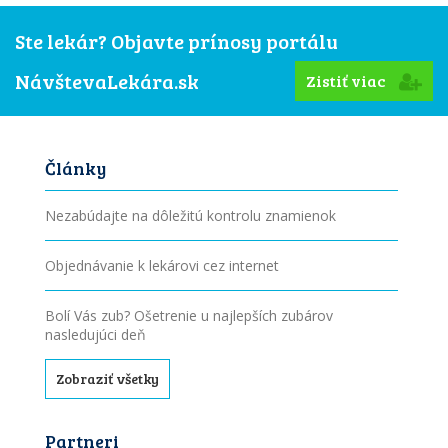
Ste lekár? Objavte prínosy portálu
NávštevaLekára.sk
Zistiť viac
Články
Nezabúdajte na dôležitú kontrolu znamienok
Objednávanie k lekárovi cez internet
Bolí Vás zub? Ošetrenie u najlepších zubárov
nasledujúci deň
Zobraziť všetky
Partneri