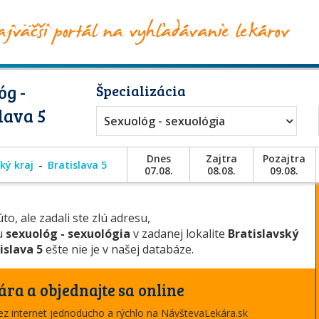
óg -
Špecializácia
lava 5
Sexuológ - sexuológia
Dnes
Zajtra
Pozajtra
ký kraj
Bratislava 5
07.08.
08.08.
09.08.
to, ale zadali ste zlú adresu,
ou
sexuológ - sexuológia
v zadanej lokalite
Bratislavský
islava 5
ešte nie je v našej databáze.
ára a objednajte sa online
cez internet jednoducho a rýchlo na NávštevaLekára.sk