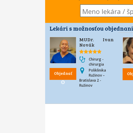
Lekári s možnosťou objednani
MUDr. Ivan
Novák
Chirurg -
chirurgia
Poliklinika
Objednať
Ob
Ružinov –
Bratislava 2 -
Ružinov