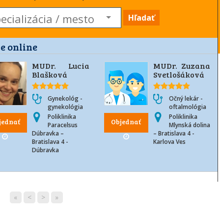
Hľadať
e online
MUDr. Lucia
MUDr. Zuzana
Blašková
Svetlošáková
Gynekológ -
Očný lekár -
gynekológia
oftalmológia
Poliklinika
Poliklinika
jednať
Objednať
Paracelsus
Mlynská dolina
Dúbravka –
– Bratislava 4 -
Bratislava 4 -
Karlova Ves
Dúbravka
«
<
>
»