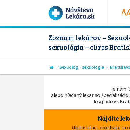
Zoznam lekárov – Sexuol
sexuológia – okres Bratis
Sexuológ - sexuológia
Bratislavs
Je nám ľú
alebo hľadaný lekár so špecializáci
kraj
,
okres Brat
Nájdite lek
Nájdite lekára, objednajte sa 