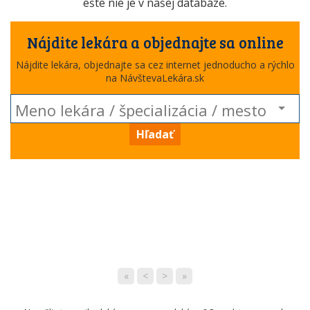
ešte nie je v našej databáze.
Nájdite lekára a objednajte sa online
Nájdite lekára, objednajte sa cez internet jednoducho a rýchlo
na NávštevaLekára.sk
Hľadať
«
<
>
»