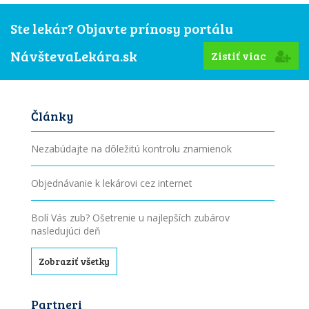
Ste lekár? Objavte prínosy portálu
NávštevaLekára.sk
Zistiť viac
Články
Nezabúdajte na dôležitú kontrolu znamienok
Objednávanie k lekárovi cez internet
Bolí Vás zub? Ošetrenie u najlepších zubárov
nasledujúci deň
Zobraziť všetky
Partneri