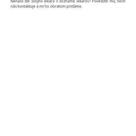
Nenašli ste svojho lekára v zozname lekárov? Povedzte mu, nech
nás kontaktuje a mi ho obratom pridáme.