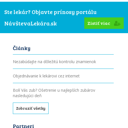
Ste lekár? Objavte prínosy portálu
NávštevaLekára.sk
Zistiť viac
Články
Nezabúdajte na dôležitú kontrolu znamienok
Objednávanie k lekárovi cez internet
Bolí Vás zub? Ošetrenie u najlepších zubárov
nasledujúci deň
Zobraziť všetky
Partneri