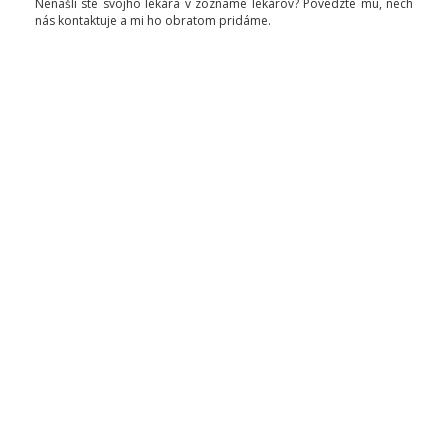
Nenašli ste svojho lekára v zozname lekárov? Povedzte mu, nech
nás kontaktuje a mi ho obratom pridáme.