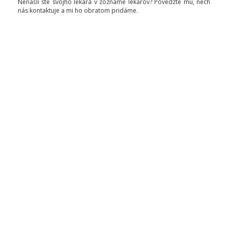
Nenašli ste svojho lekára v zozname lekárov? Povedzte mu, nech
nás kontaktuje a mi ho obratom pridáme.