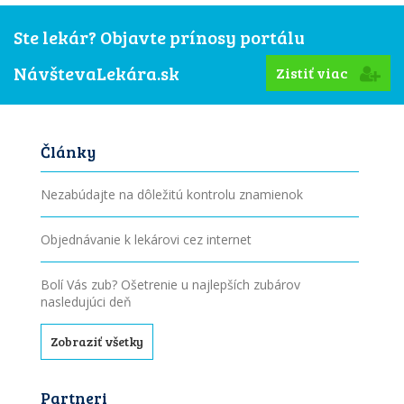
Ste lekár? Objavte prínosy portálu
NávštevaLekára.sk
Zistiť viac
Články
Nezabúdajte na dôležitú kontrolu znamienok
Objednávanie k lekárovi cez internet
Bolí Vás zub? Ošetrenie u najlepších zubárov
nasledujúci deň
Zobraziť všetky
Partneri