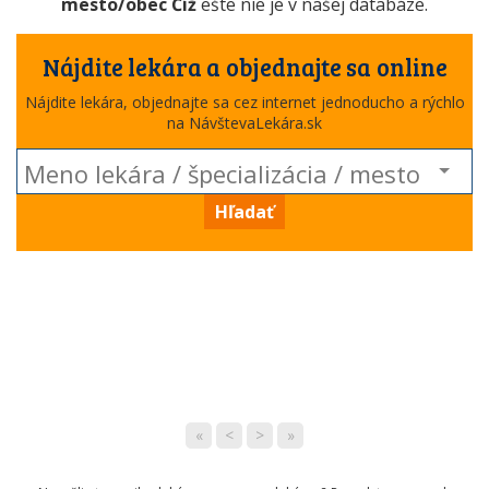
mesto/obec Číž
ešte nie je v našej databáze.
Nájdite lekára a objednajte sa online
Nájdite lekára, objednajte sa cez internet jednoducho a rýchlo
na NávštevaLekára.sk
Hľadať
«
<
>
»