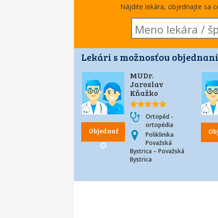
Nájdite lekára, objednajte sa 
Lekári s možnosťou objednani
MUDr.
Jaroslav
Kňažko
Ortopéd -
ortopédia
Objednať
Ob
Poliklinika
Považská
Bystrica – Považská
Bystrica