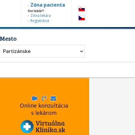
Zóna pacienta
Ste lekár?
Zóna lekára
Registrácia
Mesto
urgia
Partizánske
Online konzultácia
s lekárom