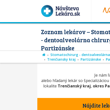
Zoznam lekárov – Stoma
- dentoalveolárna chirur
Partizánske
Stomatochirurg - dentoalveolárna
Trenčiansky kraj
Partizánske
Pa
Je nám ľú
alebo hľadaný lekár so špecializáciou
lokalite
Trenčianský kraj
,
okres Pa
Nájdite lek