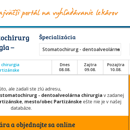
tochirurg
Špecializácia
gia –
Stomatochirurg - dentoalveolárna chir
 chirurgia
Dnes
Zajtra
Pozajtra
08.08.
09.08.
10.08.
rtizánske
to, ale zadali ste zlú adresu,
stomatochirurg - dentoalveolárna chirurgia
v zadanej
rtizánske
,
mesto/obec Partizánske
ešte nie je v našej
databáze.
ára a objednajte sa online