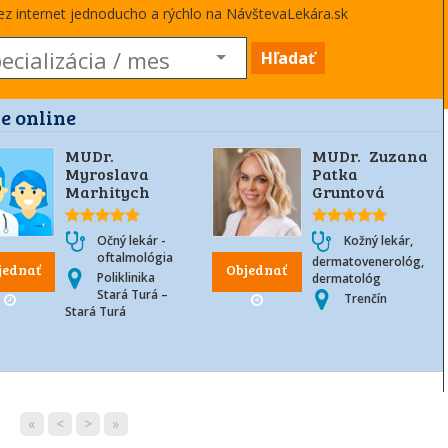
cez internet jednoducho a rýchlo na NávštevaLekára.sk
Hľadať
e online
MUDr.
MUDr. Zuzana
Myroslava
Patka
Marhitych
Gruntová
Očný lekár -
Kožný lekár,
oftalmológia
dermatovenerológ,
jednať
Objednať
Poliklinika
dermatológ
Stará Turá –
Trenčín
Stará Turá
«
<
>
»