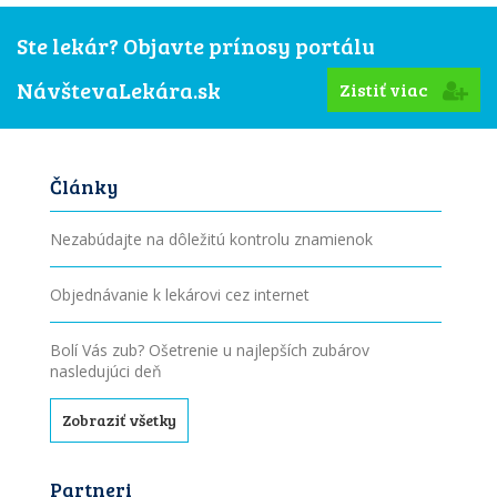
Ste lekár? Objavte prínosy portálu
NávštevaLekára.sk
Zistiť viac
Články
Nezabúdajte na dôležitú kontrolu znamienok
Objednávanie k lekárovi cez internet
Bolí Vás zub? Ošetrenie u najlepších zubárov
nasledujúci deň
Zobraziť všetky
Partneri