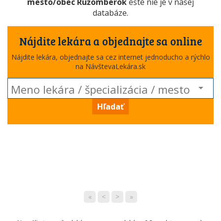
mesto/obec Ružomberok
ešte nie je v našej
databáze.
Nájdite lekára a objednajte sa online
Nájdite lekára, objednajte sa cez internet jednoducho a rýchlo
na NávštevaLekára.sk
Hľadať
«
<
>
»