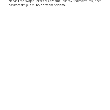
Nenašli ste svojho lekára v zozname lekárov? Povedzte mu, nech
nás kontaktuje a mi ho obratom pridáme.