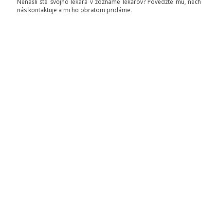
Nenašli ste svojho lekára v zozname lekárov? Povedzte mu, nech
nás kontaktuje a mi ho obratom pridáme.