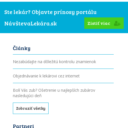
Ste lekár? Objavte prínosy portálu
NávštevaLekára.sk
Zistiť viac
Články
Nezabúdajte na dôležitú kontrolu znamienok
Objednávanie k lekárovi cez internet
Bolí Vás zub? Ošetrenie u najlepších zubárov
nasledujúci deň
Zobraziť všetky
Partneri