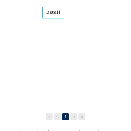
Detail
«
<
1
>
»