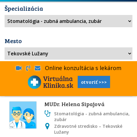
Špecializácia
Mesto
Online konzultácia s lekárom
otvoriť >>>
MUDr. Helena Sipajová
Stomatológia - zubná ambulancia,
zubár
Zdravotné stredisko – Tekovské
Lužany