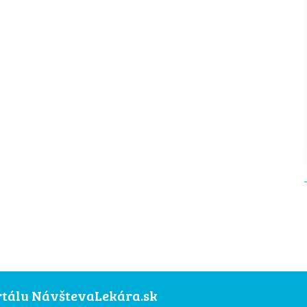
ortálu NávštevaLekára.sk