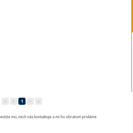
«
<
1
>
»
ovedzte mu, nech nás kontaktuje a mi ho obratom pridáme.