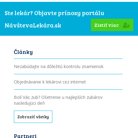
Ste lekár? Objavte prínosy portálu
NávštevaLekára.sk
Zistiť viac
Články
Nezabúdajte na dôležitú kontrolu znamienok
Objednávanie k lekárovi cez internet
Bolí Vás zub? Ošetrenie u najlepších zubárov
nasledujúci deň
Zobraziť všetky
Partneri