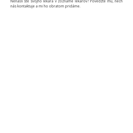
Nenašli ste svojho lekára v zozname lekárov? Povedzte mu, nech
nás kontaktuje a mi ho obratom pridáme.