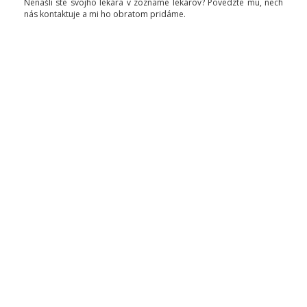
Nenašli ste svojho lekára v zozname lekárov? Povedzte mu, nech
nás kontaktuje a mi ho obratom pridáme.