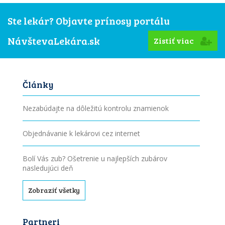
Ste lekár? Objavte prínosy portálu
NávštevaLekára.sk
Zistiť viac
Články
Nezabúdajte na dôležitú kontrolu znamienok
Objednávanie k lekárovi cez internet
Bolí Vás zub? Ošetrenie u najlepších zubárov
nasledujúci deň
Zobraziť všetky
Partneri