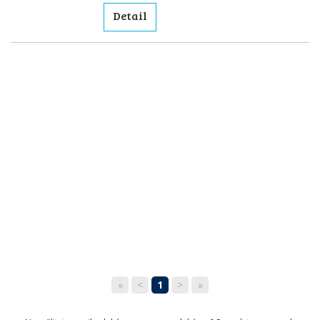
Detail
«
<
1
>
»