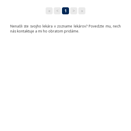
«
<
1
>
»
Nenašli ste svojho lekára v zozname lekárov? Povedzte mu, nech
nás kontaktuje a mi ho obratom pridáme.