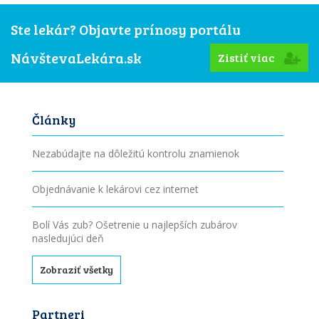
Ste lekár? Objavte prínosy portálu
NávštevaLekára.sk
Zistiť viac
Články
Nezabúdajte na dôležitú kontrolu znamienok
Objednávanie k lekárovi cez internet
Bolí Vás zub? Ošetrenie u najlepších zubárov
nasledujúci deň
Zobraziť všetky
Partneri