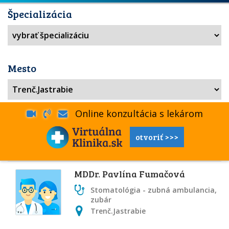
Špecializácia
Mesto
Online konzultácia s lekárom
otvoriť >>>
MDDr. Pavlína Fumačová
Stomatológia - zubná ambulancia,
zubár
Trenč.Jastrabie