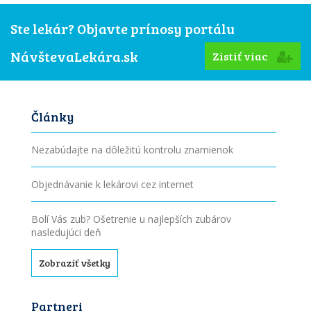
Ste lekár? Objavte prínosy portálu
NávštevaLekára.sk
Zistiť viac
Články
Nezabúdajte na dôležitú kontrolu znamienok
Objednávanie k lekárovi cez internet
Bolí Vás zub? Ošetrenie u najlepších zubárov
nasledujúci deň
Zobraziť všetky
Partneri