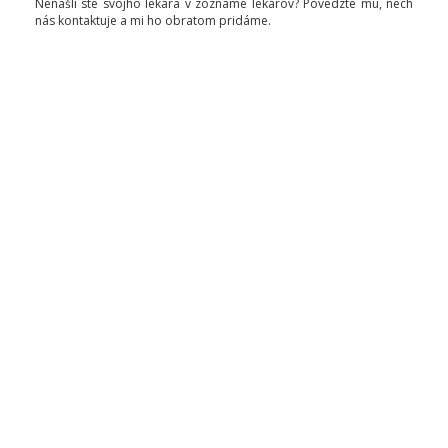
Nenašli ste svojho lekára v zozname lekárov? Povedzte mu, nech
nás kontaktuje a mi ho obratom pridáme.