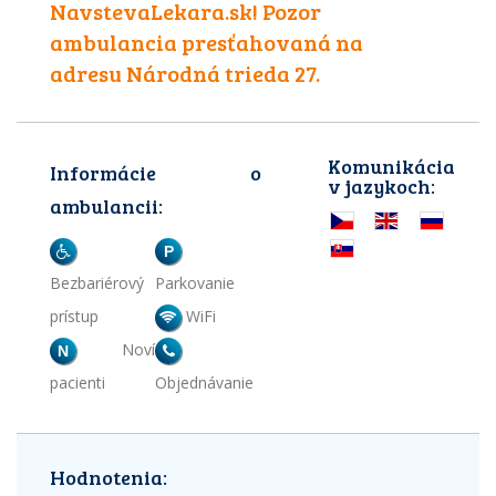
NavstevaLekara.sk! Pozor
ambulancia presťahovaná na
adresu Národná trieda 27.
Komunikácia
Informácie o
v jazykoch:
ambulancii:
P
Bezbariérový
Parkovanie
prístup
WiFi
Noví
N
pacienti
Objednávanie
Hodnotenia: