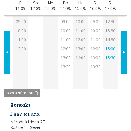
Pi
So
Ne
Po
Ut
St
Št
11.09.
12.09.
13.09.
14.09.
15.09.
16.09.
17.09.
09:00
09:00
10:00
09:00
12:30
10:00
10:00
11:00
10:00
13:30
11:00
11:00
12:00
11:00
14:30
12:00
12:00
13:00
12:00
15:00
13:00
14:00
13:00
15:30
13:30
13:30
zobraziť mapu
Kontakt
ÉlanVital, s.r.o.
Národná trieda 27
Košice 1 - Sever