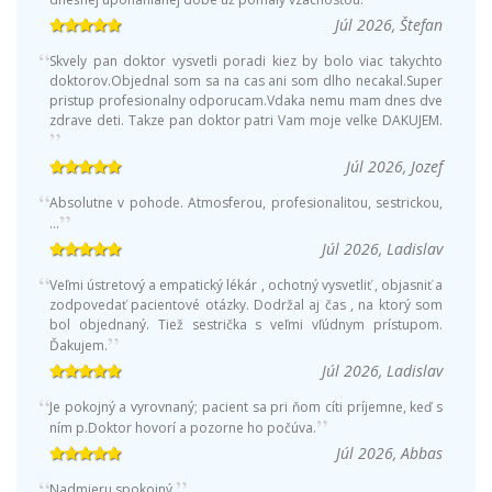
Júl 2026, Štefan
Skvely pan doktor vysvetli poradi kiez by bolo viac takychto
doktorov.Objednal som sa na cas ani som dlho necakal.Super
pristup profesionalny odporucam.Vdaka nemu mam dnes dve
zdrave deti. Takze pan doktor patri Vam moje velke DAKUJEM.
Júl 2026, Jozef
Absolutne v pohode. Atmosferou, profesionalitou, sestrickou,
...
Júl 2026, Ladislav
Veľmi ústretový a empatický lékár , ochotný vysvetliť , objasniť a
zodpovedať pacientové otázky. Dodržal aj čas , na ktorý som
bol objednaný. Tiež sestrička s veľmi vľúdnym prístupom.
Ďakujem.
Júl 2026, Ladislav
Je pokojný a vyrovnaný; pacient sa pri ňom cíti príjemne, keď s
ním p.Doktor hovorí a pozorne ho počúva.
Júl 2026, Abbas
Nadmieru spokojný.