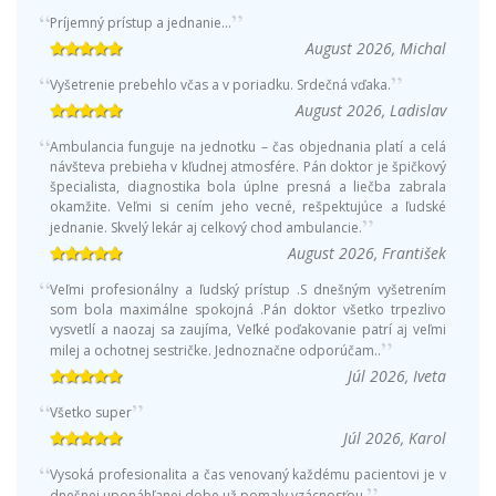
Príjemný prístup a jednanie…
August 2026, Michal
Vyšetrenie prebehlo včas a v poriadku. Srdečná vďaka.
August 2026, Ladislav
Ambulancia funguje na jednotku – čas objednania platí a celá
návšteva prebieha v kľudnej atmosfére. Pán doktor je špičkový
špecialista, diagnostika bola úplne presná a liečba zabrala
okamžite. Veľmi si cením jeho vecné, rešpektujúce a ľudské
jednanie. Skvelý lekár aj celkový chod ambulancie.
August 2026, František
Veľmi profesionálny a ľudský prístup .S dnešným vyšetrením
som bola maximálne spokojná .Pán doktor všetko trpezlivo
vysvetlí a naozaj sa zaujíma, Veľké poďakovanie patrí aj veľmi
milej a ochotnej sestričke. Jednoznačne odporúčam..
Júl 2026, Iveta
Všetko super
Júl 2026, Karol
Vysoká profesionalita a čas venovaný každému pacientovi je v
dnešnej uponáhľanej dobe už pomaly vzácnosťou.