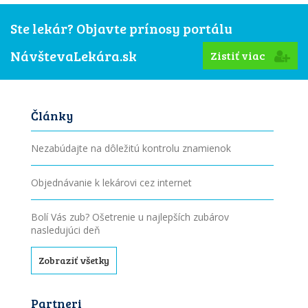
Ste lekár? Objavte prínosy portálu
NávštevaLekára.sk
Zistiť viac
Články
Nezabúdajte na dôležitú kontrolu znamienok
Objednávanie k lekárovi cez internet
Bolí Vás zub? Ošetrenie u najlepších zubárov
nasledujúci deň
Zobraziť všetky
Partneri