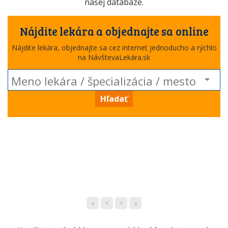
našej databáze.
Nájdite lekára a objednajte sa online
Nájdite lekára, objednajte sa cez internet jednoducho a rýchlo
na NávštevaLekára.sk
Hľadať
«
<
>
»