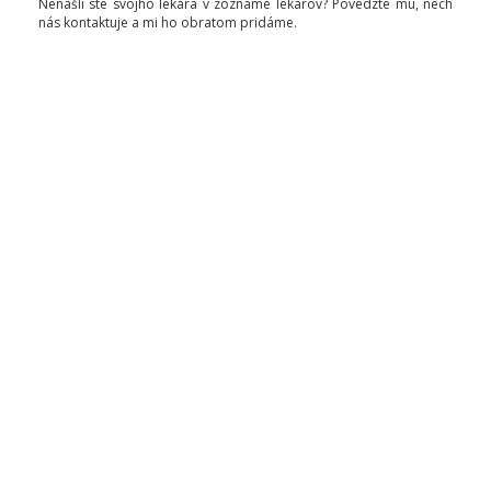
Nenašli ste svojho lekára v zozname lekárov? Povedzte mu, nech
nás kontaktuje a mi ho obratom pridáme.