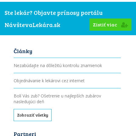
Ste lekár? Objavte prínosy portálu
NávštevaLekára.sk
Zistiť viac
Články
Nezabúdajte na dôležitú kontrolu znamienok
Objednávanie k lekárovi cez internet
Bolí Vás zub? Ošetrenie u najlepších zubárov
nasledujúci deň
Zobraziť všetky
Partneri