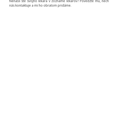
Nenašli ste svojho lekára v zozname lekárov? Povedzte mu, nech
nás kontaktuje a mi ho obratom pridáme.