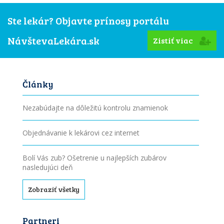
Ste lekár? Objavte prínosy portálu
NávštevaLekára.sk
Zistiť viac
Články
Nezabúdajte na dôležitú kontrolu znamienok
Objednávanie k lekárovi cez internet
Bolí Vás zub? Ošetrenie u najlepších zubárov
nasledujúci deň
Zobraziť všetky
Partneri