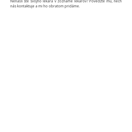
Nenašli ste svojho lekára v zozname lekárov? Povedzte mu, nech
nás kontaktuje a mi ho obratom pridáme.