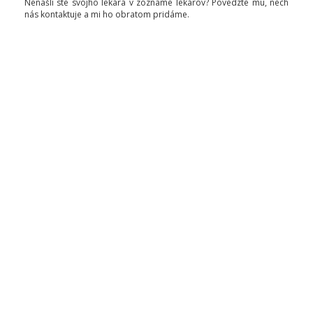
Nenašli ste svojho lekára v zozname lekárov? Povedzte mu, nech
nás kontaktuje a mi ho obratom pridáme.