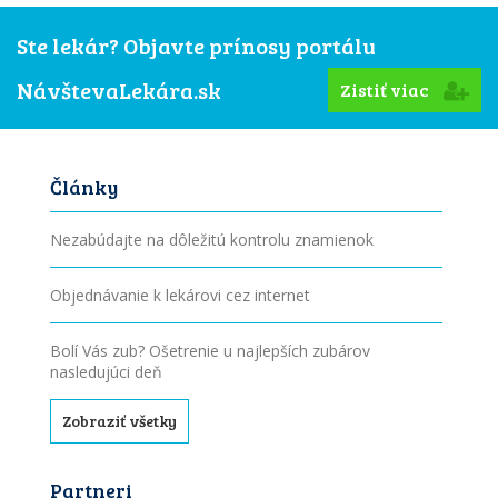
Ste lekár? Objavte prínosy portálu
NávštevaLekára.sk
Zistiť viac
Články
Nezabúdajte na dôležitú kontrolu znamienok
Objednávanie k lekárovi cez internet
Bolí Vás zub? Ošetrenie u najlepších zubárov
nasledujúci deň
Zobraziť všetky
Partneri