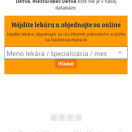
Detva
,
mesto/obec Detva
ešte nie je v našej
databáze.
Nájdite lekára a objednajte sa online
Nájdite lekára, objednajte sa cez internet jednoducho a rýchlo
na NávštevaLekára.sk
Hľadať
«
<
>
»