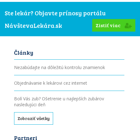
Ste lekár? Objavte prínosy portálu
NávštevaLekára.sk
Zistiť viac
Články
Nezabúdajte na dôležitú kontrolu znamienok
Objednávanie k lekárovi cez internet
Bolí Vás zub? Ošetrenie u najlepších zubárov
nasledujúci deň
Zobraziť všetky
Partneri