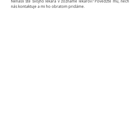
Nenašli ste svojho lekára v zozname lekárov? Povedzte mu, nech
nás kontaktuje a mi ho obratom pridáme.