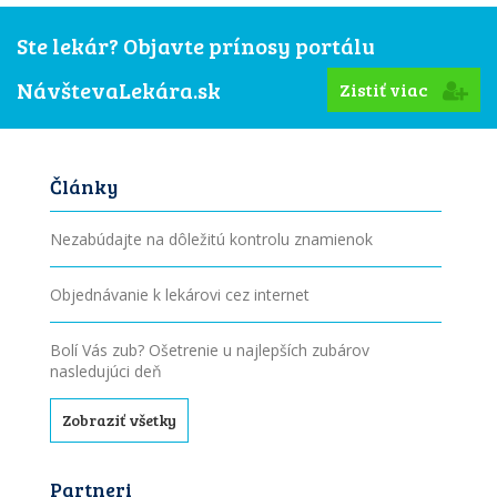
Ste lekár? Objavte prínosy portálu
NávštevaLekára.sk
Zistiť viac
Články
Nezabúdajte na dôležitú kontrolu znamienok
Objednávanie k lekárovi cez internet
Bolí Vás zub? Ošetrenie u najlepších zubárov
nasledujúci deň
Zobraziť všetky
Partneri