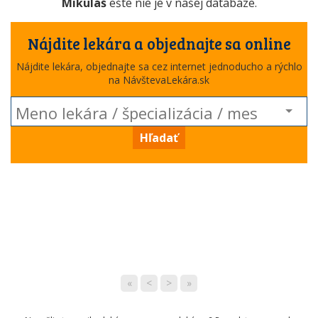
Mikuláš
ešte nie je v našej databáze.
Nájdite lekára a objednajte sa online
Nájdite lekára, objednajte sa cez internet jednoducho a rýchlo
na NávštevaLekára.sk
Hľadať
«
<
>
»