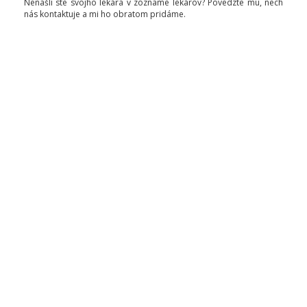
Nenašli ste svojho lekára v zozname lekárov? Povedzte mu, nech
nás kontaktuje a mi ho obratom pridáme.