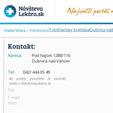
Trenčiansky kraj
Ilava
Dubnica na
Hľadať lekára
Pohotovosť
Kontakt:
Adresa:
Pod hájom 1288/116
Dubnica nad Váhom
Tel:
042/ 444 05 49
Ak voláte, povedzte že kontakt
máte z NávštevaLekára.sk
Fax:
E-mail:
Web: