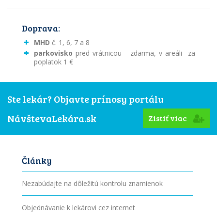
Doprava:
MHD
č. 1, 6, 7 a 8
parkovisko
pred vrátnicou - zdarma, v areáli za
poplatok 1 €
Ste lekár? Objavte prínosy portálu
NávštevaLekára.sk
Zistiť viac
Články
Nezabúdajte na dôležitú kontrolu znamienok
Objednávanie k lekárovi cez internet