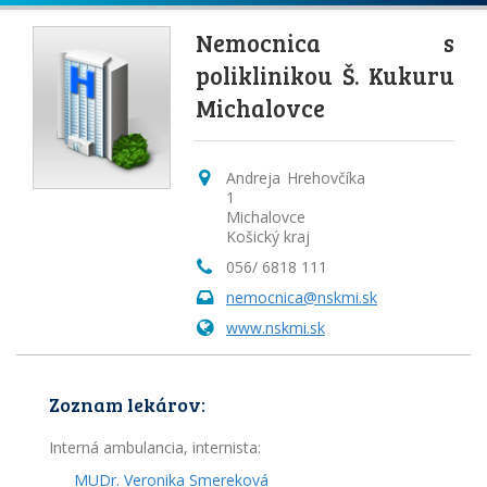
Nemocnica s
poliklinikou Š. Kukuru
Michalovce
Andreja Hrehovčíka
1
Michalovce
Košický kraj
056/ 6818 111
nemocnica@nskmi.sk
www.nskmi.sk
Zoznam lekárov:
Interná ambulancia, internista:
MUDr. Veronika Smereková