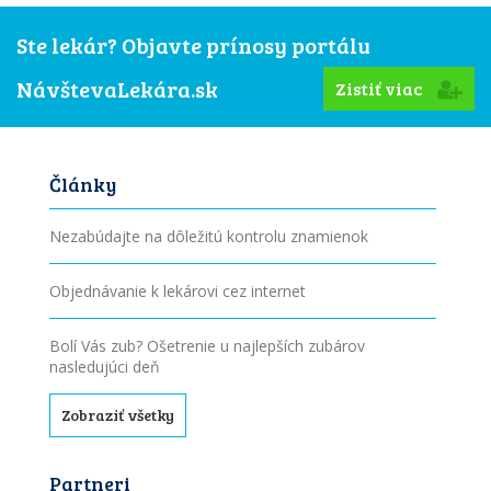
Ste lekár? Objavte prínosy portálu
NávštevaLekára.sk
Zistiť viac
Články
Nezabúdajte na dôležitú kontrolu znamienok
Objednávanie k lekárovi cez internet
Bolí Vás zub? Ošetrenie u najlepších zubárov
nasledujúci deň
Zobraziť všetky
Partneri