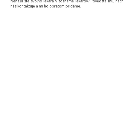
Nenašli ste svojho lekára v zozname lekárov? Povedzte mu, nech
nás kontaktuje a mi ho obratom pridáme.