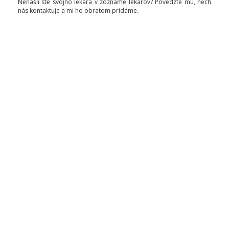
Nenašli ste svojho lekára v zozname lekárov? Povedzte mu, nech
nás kontaktuje a mi ho obratom pridáme.