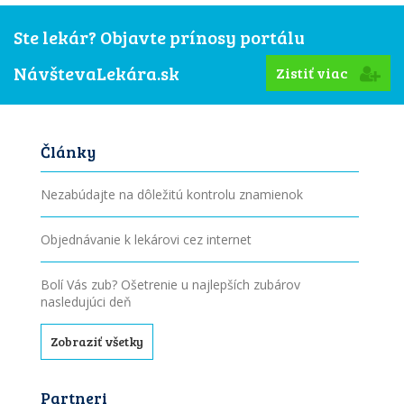
Ste lekár? Objavte prínosy portálu
NávštevaLekára.sk
Zistiť viac
Články
Nezabúdajte na dôležitú kontrolu znamienok
Objednávanie k lekárovi cez internet
Bolí Vás zub? Ošetrenie u najlepších zubárov
nasledujúci deň
Zobraziť všetky
Partneri