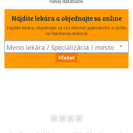
našej databáze.
Nájdite lekára a objednajte sa online
Nájdite lekára, objednajte sa cez internet jednoducho a rýchlo
na NávštevaLekára.sk
Hľadať
«
<
>
»