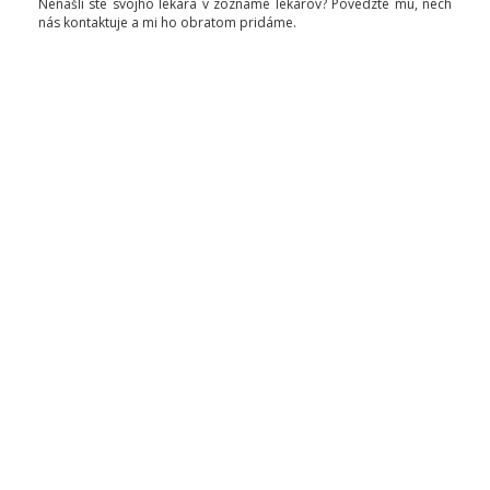
Nenašli ste svojho lekára v zozname lekárov? Povedzte mu, nech
nás kontaktuje a mi ho obratom pridáme.