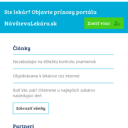
Ste lekár? Objavte prínosy portálu
NávštevaLekára.sk
Zistiť viac
Články
Nezabúdajte na dôležitú kontrolu znamienok
Objednávanie k lekárovi cez internet
Bolí Vás zub? Ošetrenie u najlepších zubárov
nasledujúci deň
Zobraziť všetky
Partneri