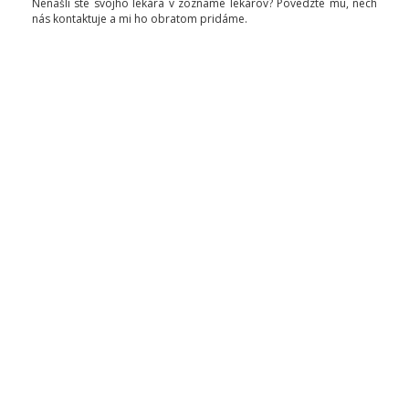
Nenašli ste svojho lekára v zozname lekárov? Povedzte mu, nech
nás kontaktuje a mi ho obratom pridáme.