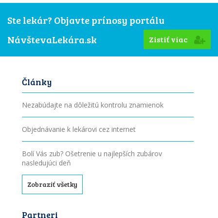
Ste lekár? Objavte prínosy portálu
NávštevaLekára.sk
Zistiť viac
Články
Nezabúdajte na dôležitú kontrolu znamienok
Objednávanie k lekárovi cez internet
Bolí Vás zub? Ošetrenie u najlepších zubárov
nasledujúci deň
Zobraziť všetky
Partneri