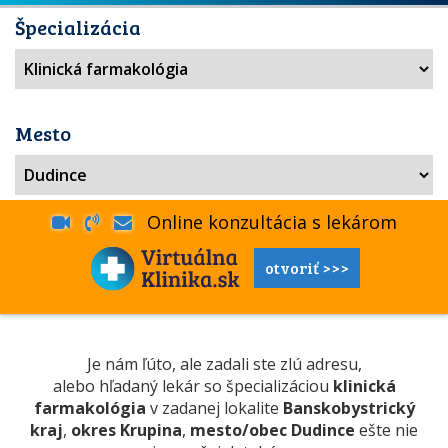
Špecializácia
Mesto
Online konzultácia s lekárom
otvoriť >>>
Je nám ľúto, ale zadali ste zlú adresu,
alebo hľadaný lekár so špecializáciou
klinická
farmakológia
v zadanej lokalite
Banskobystrický
kraj
,
okres Krupina
,
mesto/obec Dudince
ešte nie