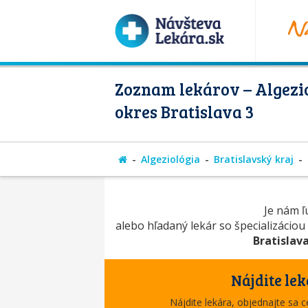
Zoznam lekárov – Algezio
okres Bratislava 3
Algeziológia
Bratislavský kraj
Je nám ľú
alebo hľadaný lekár so špecializáciou
Bratislava
Nájdite lek
Nájdite lekára, objednajte sa 