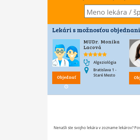
Lekári s možnosťou objednani
MUDr. Monika
Lacová
Algeziológia
Bratislava 1 -
Staré Mesto
Objednať
Ob
Nenašli ste svojho lekára v zozname lekárov? P