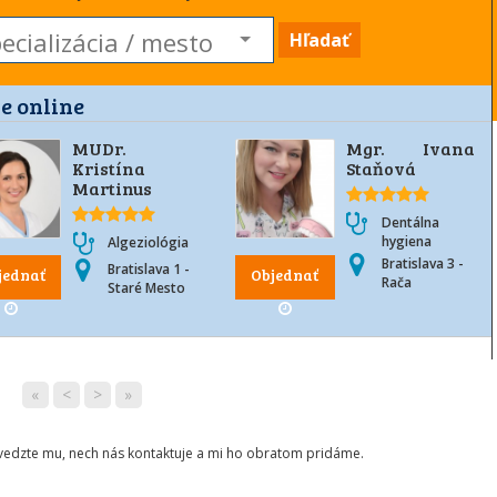
Hľadať
e online
MUDr.
Mgr. Ivana
Kristína
Staňová
Martinus
Dentálna
hygiena
Algeziológia
Bratislava 3 -
Bratislava 1 -
jednať
Objednať
Rača
Staré Mesto
«
<
>
»
ovedzte mu, nech nás kontaktuje a mi ho obratom pridáme.