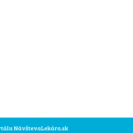
ortálu NávštevaLekára.sk