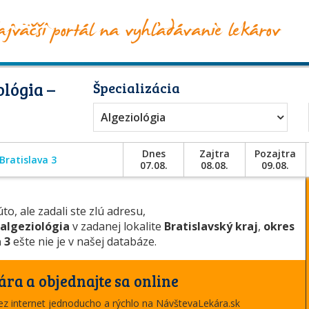
lógia –
Špecializácia
Algeziológia
Dnes
Zajtra
Pozajtra
Bratislava 3
07.08.
08.08.
09.08.
to, ale zadali ste zlú adresu,
algeziológia
v zadanej lokalite
Bratislavský kraj
,
okres
 3
ešte nie je v našej databáze.
ára a objednajte sa online
cez internet jednoducho a rýchlo na NávštevaLekára.sk