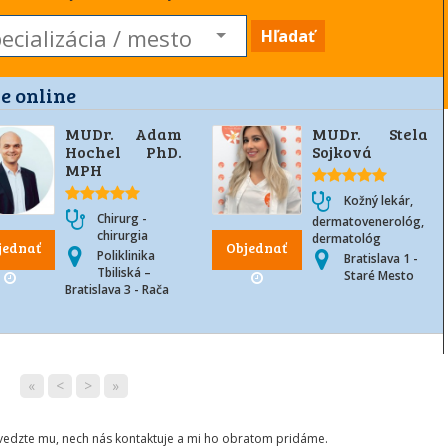
Hľadať
e online
MUDr. Adam
MUDr. Stela
Hochel PhD.
Sojková
MPH
Kožný lekár,
Chirurg -
dermatovenerológ,
chirurgia
dermatológ
jednať
Objednať
Poliklinika
Bratislava 1 -
Tbiliská –
Staré Mesto
Bratislava 3 - Rača
«
<
>
»
ovedzte mu, nech nás kontaktuje a mi ho obratom pridáme.