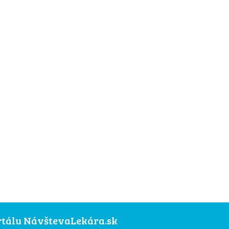
ortálu NávštevaLekára.sk