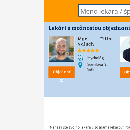
Lekári s možnosťou objednani
Mgr. Filip
Valúch
Psychológ
Bratislava 3 -
Rača
Objednať
Ob
Nenašli ste svojho lekára v zozname lekárov? P