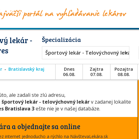
ý lekár -
Špecializácia
res
Športový lekár - Telovýchovný lekár
r
Bratislavský kraj
Dnes
Zajtra
Pozajtra
06.08.
07.08.
08.08.
to, ale zadali ste zlú adresu,
u
športový lekár - telovýchovný lekár
v zadanej lokalite
s Bratislava 3
ešte nie je v našej databáze.
ára a objednajte sa online
cez internet jednoducho a rýchlo na NávštevaLekára.sk