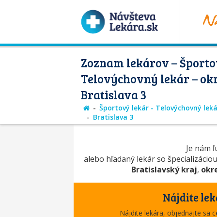
Zoznam lekárov – Športov
Telovýchovný lekár – ok
Bratislava 3
Športový lekár - Telovýchovný leká
Bratislava 3
Je nám ľú
alebo hľadaný lekár so špecializácio
Bratislavský kraj
,
okre
Nájdite lek
Nájdite lekára, objednajte sa 