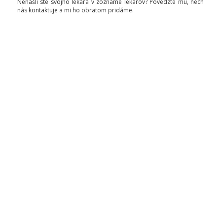
Nenašli ste svojho lekára v zozname lekárov? Povedzte mu, nech
nás kontaktuje a mi ho obratom pridáme.