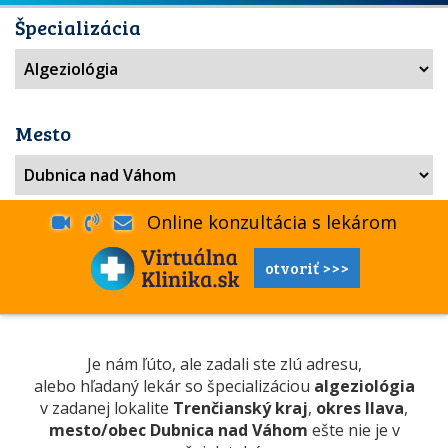
Špecializácia
Mesto
Online konzultácia s lekárom
otvoriť >>>
Je nám ľúto, ale zadali ste zlú adresu,
alebo hľadaný lekár so špecializáciou
algeziológia
v zadanej lokalite
Trenčianský kraj
,
okres Ilava
,
mesto/obec Dubnica nad Váhom
ešte nie je v