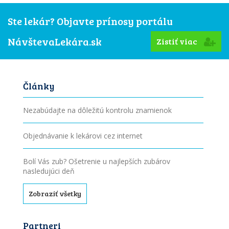
Ste lekár? Objavte prínosy portálu
NávštevaLekára.sk
Zistiť viac
Články
Nezabúdajte na dôležitú kontrolu znamienok
Objednávanie k lekárovi cez internet
Bolí Vás zub? Ošetrenie u najlepších zubárov
nasledujúci deň
Zobraziť všetky
Partneri