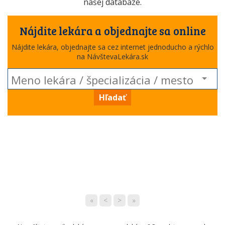
našej databáze.
Nájdite lekára a objednajte sa online
Nájdite lekára, objednajte sa cez internet jednoducho a rýchlo
na NávštevaLekára.sk
Hľadať
«
<
>
»