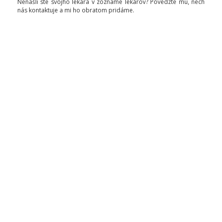
Nenašli ste svojho lekára v zozname lekárov? Povedzte mu, nech
nás kontaktuje a mi ho obratom pridáme.