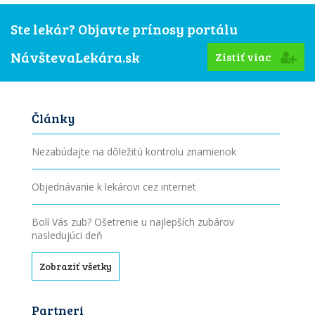
Ste lekár? Objavte prínosy portálu
NávštevaLekára.sk
Zistiť viac
Články
Nezabúdajte na dôležitú kontrolu znamienok
Objednávanie k lekárovi cez internet
Bolí Vás zub? Ošetrenie u najlepších zubárov
nasledujúci deň
Zobraziť všetky
Partneri